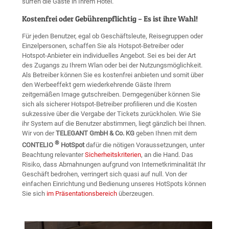
surfen die Gäste in Ihrem Hotel.
Kostenfrei oder Gebührenpflichtig – Es ist ihre Wahl!
Für jeden Benutzer, egal ob Geschäftsleute, Reisegruppen oder
Einzelpersonen, schaffen Sie als Hotspot-Betreiber oder
Hotspot-Anbieter ein individuelles Angebot. Sei es bei der Art
des Zugangs zu Ihrem Wlan oder bei der Nutzungsmöglichkeit.
Als Betreiber können Sie es kostenfrei anbieten und somit über
den Werbeeffekt gern wiederkehrende Gäste Ihrem
zeitgemäßen Image gutschreiben. Demgegenüber können Sie
sich als sicherer Hotspot-Betreiber profilieren und die Kosten
sukzessive über die Vergabe der Tickets zurückholen. Wie Sie
ihr System auf die Benutzer abstimmen, liegt gänzlich bei Ihnen.
Wir von der
TELEGANT GmbH & Co. KG
geben Ihnen mit dem
®
CONTELIO
HotSpot
dafür die nötigen Voraussetzungen, unter
Beachtung relevanter
Sicherheitskriterien
, an die Hand. Das
Risiko, dass Abmahnungen aufgrund von Internetkriminalität Ihr
Geschäft bedrohen, verringert sich quasi auf null. Von der
einfachen Einrichtung und Bedienung unseres HotSpots können
Sie sich
im Präsentationsbereich
überzeugen.