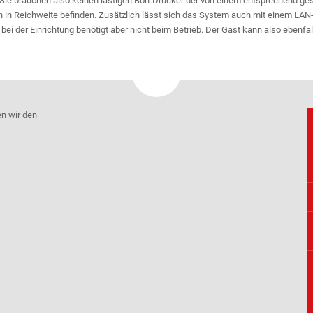
ft. Sie brauchen also keinen lästigen Bon-Drucker der von einem entsprechend g
ch in Reichweite befinden. Zusätzlich lässt sich das System auch mit einem LAN
ei der Einrichtung benötigt aber nicht beim Betrieb. Der Gast kann also ebenfal
en wir den