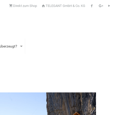
Direkt zum Shop
TELEGANT GmbH & Co. KG
 überzeugt?