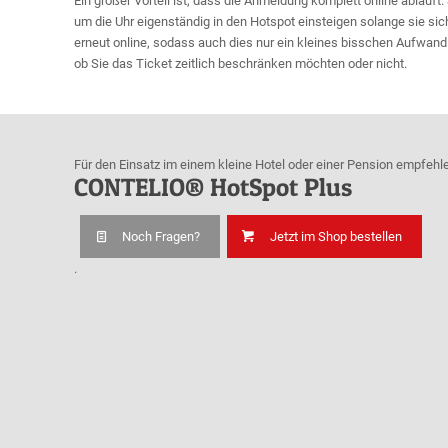
Ein großer Vorteil ist, dass die Anmeldung komplett online abläu
um die Uhr eigenständig in den Hotspot einsteigen solange sie si
erneut online, sodass auch dies nur ein kleines bisschen Aufwand b
ob Sie das Ticket zeitlich beschränken möchten oder nicht.
Für den Einsatz im einem kleine Hotel oder einer Pension empfehl
CONTELIO® HotSpot Plus
Noch Fragen?
Jetzt im Shop bestellen
.